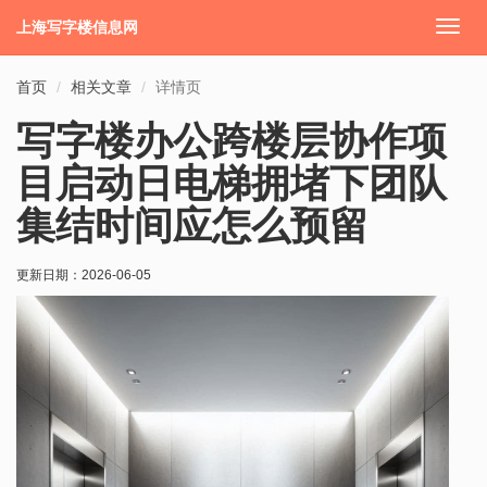
上海写字楼信息网
切
换
导
首页
相关文章
详情页
航
写字楼办公跨楼层协作项
目启动日电梯拥堵下团队
集结时间应怎么预留
更新日期：
2026-06-05