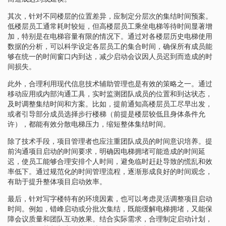
其次，针对不同楼层的位置差异，应制定分层次的集结时间预案。
低楼层员工通常耗时较短，但高楼层员工乘坐电梯等待时间显著增
加，特别是在电梯容量有限的情况下。通过对各楼层历史电梯使用
数据的分析，可以科学设定各层员工的集合时间，确保所有成员能
够在统一的时间窗口内到达，减少启动会议因人员迟到而造成的时
间损失。
此外，合理利用现代信息技术辅助管理也是有效的策略之一。通过
移动应用或内部沟通工具，实时监测团队成员的位置和到达状态，
及时调整集结时间和方案。比如，提前通知高楼层员工尽早出发，
或者引导部分成员选择步行楼梯（前提是楼层较低且身体条件允
许），都能有效分散电梯压力，缩短整体集结时间。
除了技术手段，项目管理者也应注重团队成员的时间意识培养。提
前沟通项目启动的时间要求，明确因电梯拥堵可能造成的时间延
迟，使员工能够合理安排个人时间，避免临时赶赴导致的慌乱和效
率低下。通过规范化的时间管理流程，逐渐形成良好的时间观念，
有助于提升整体项目启动效率。
最后，针对写字楼特有的环境因素，也可以考虑灵活调整项目启动
时间。例如，错峰启动或分批次集结，既能缓解电梯拥堵，又能保
障会议质量和团队互动效果。结合实际需求，合理制定启动计划，