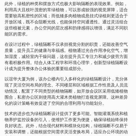
此外，绿植的种类和摆放方式也极大影响隔断的表现效果。例如，
利用高大且枝叶茂密的常绿植物，可以形成较强的视觉屏障，适合
需要较高私密性的区域；而低矮多肉植物或悬挂式绿植则更适合于
开放区域，既不会阻断光线，也能保持空间通透性。通过灵活组合
这些植被元素，办公空间的层次感和韵律感得以增强，满足不同职
能区的需求。
在设计过程中，绿植隔断不仅承担视觉分割的职责，还能改善空气
质量，提升员工的健康与幸福感。植物通过光合作用净化空气，增
加湿度，减轻室内干燥问题，这在提升员工专注力和减少疲劳方面
有着积极作用。结合人体工程学和环境心理学，创新型绿植隔断设
计成为提升整体办公体验的重要组成部分。
以谊华大厦为例，该办公楼内引入多样化的绿植隔断设计，充分体
现了灵活空间布局的理念。不同楼层和区域根据工作性质及人员流
动情况，配置了不同类型的植物隔断，如开放会议区采用低矮植物
围合，私密办公区则使用高大灌木类植物打造视觉屏障。这种差异
化的设计策略有效促进了空间的合理利用与功能划分。
技术的进步也为绿植隔断设计提供了更多可能。智能灌溉系统和植
物养护监控设备的引入，使维护工作更为便捷，确保绿植始终保持
良好状态。此外，结合现代材料和模块化结构，绿植隔断不仅易于
安装和调整，还能根据空间需求灵活变换布局，适应办公环境的动